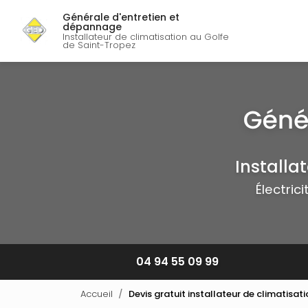
Navigation p
Aller
Générale d'entretien et
au
dépannage
contenu
Installateur de climatisation au Golfe
de Saint-Tropez
principal
Installa
Électric
04 94 55 09 99
Accueil
Devis gratuit installateur de climatisat