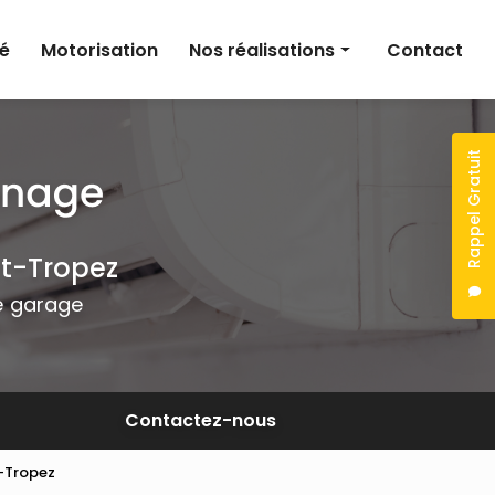
té
Motorisation
Nos réalisations
Contact
Climatisation
Électricité
Rappel Gratuit
Motorisation
nt-Tropez
de garage
Contactez-nous
t-Tropez