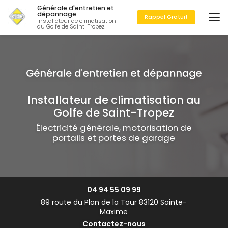
Aller
Générale d'entretien et
au
dépannage
Rappel Gratuit
Installateur de climatisation
contenu
au Golfe de Saint-Tropez
principal
Installateur de climatisation au
Golfe de Saint-Tropez
Électricité générale, motorisation de
portails et portes de garage
04 94 55 09 99
89 route du Plan de la Tour 83120 Sainte-
Maxime
Contactez-nous