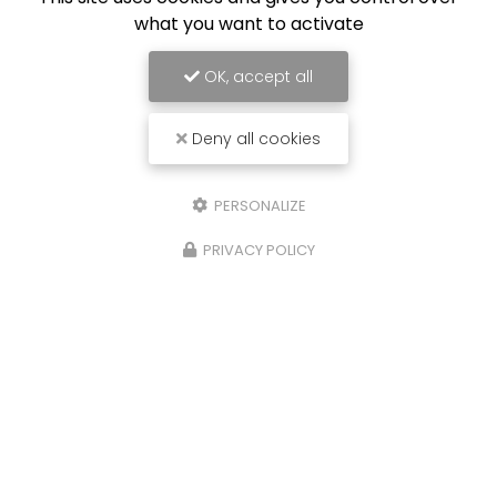
what you want to activate
Envoyez un message
OK, accept all
Nom Prénom
Deny all cookies
Société
PERSONALIZE
Email
PRIVACY POLICY
Téléphone
Message
J'autorise ce site à conserver l'ensemble des données transmises dans
ce formulaire pour faciliter le suivi et le traitement de ma demande.
(Aucune exploitation commerciale ne sera faite des données conservées.