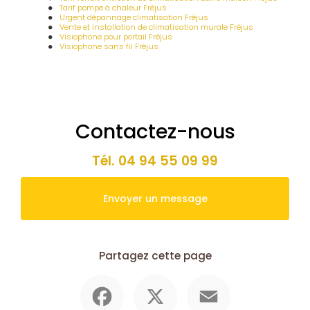
Tarif pompe à chaleur Fréjus
Urgent dépannage climatisation Fréjus
Vente et installation de climatisation murale Fréjus
Visiophone pour portail Fréjus
Visiophone sans fil Fréjus
Contactez-nous
Tél.
04 94 55 09 99
Envoyer un message
Partagez cette page
Facebook
X
Email