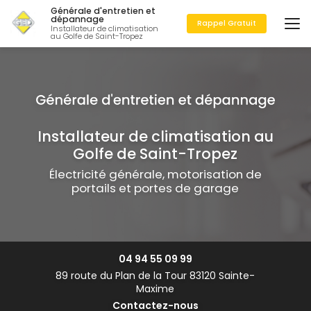
Aller
Générale d'entretien et
au
dépannage
Rappel Gratuit
Installateur de climatisation
contenu
au Golfe de Saint-Tropez
principal
Installateur de climatisation au
Golfe de Saint-Tropez
Électricité générale, motorisation de
portails et portes de garage
04 94 55 09 99
89 route du Plan de la Tour 83120 Sainte-
Maxime
Contactez-nous