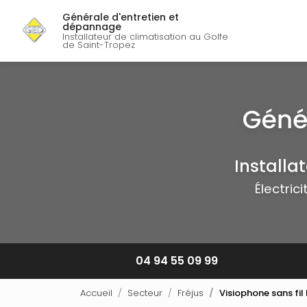
Navigation p
Aller
Générale d'entretien et
au
dépannage
contenu
Installateur de climatisation au Golfe
de Saint-Tropez
principal
Installa
Électric
04 94 55 09 99
Accueil
Secteur
Fréjus
Visiophone sans fil 