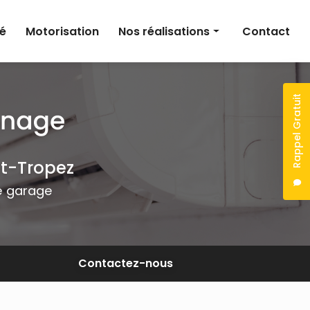
té
Motorisation
Nos réalisations
Contact
Climatisation
Électricité
Rappel Gratuit
Motorisation
nt-Tropez
de garage
Contactez-nous