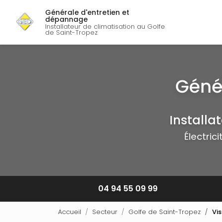
Navigation p
Aller
Générale d'entretien et
au
dépannage
contenu
Installateur de climatisation au Golfe
de Saint-Tropez
principal
Installa
Électric
04 94 55 09 99
Accueil
Secteur
Golfe de Saint-Tropez
Vi