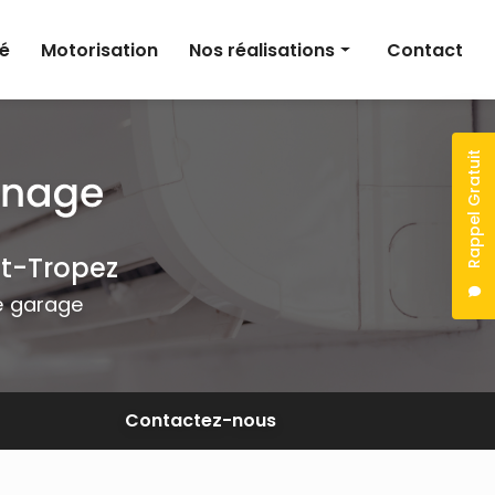
té
Motorisation
Nos réalisations
Contact
Climatisation
Électricité
Rappel Gratuit
Motorisation
nt-Tropez
de garage
Contactez-nous