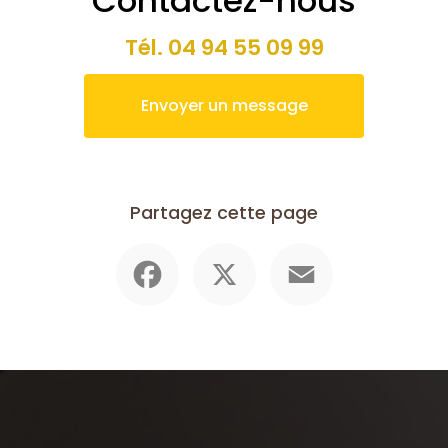
Contactez-nous
Tél.
04 94 55 09 99
Envoyer un message
Partagez cette page
Facebook
X
Email