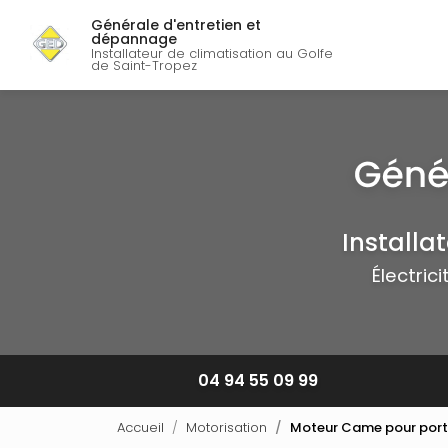
Navigation p
Aller
Générale d'entretien et
au
dépannage
contenu
Installateur de climatisation au Golfe
de Saint-Tropez
principal
Installa
Électric
04 94 55 09 99
Accueil
Motorisation
Moteur Came pour porta