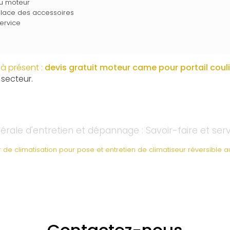
du moteur
place des accessoires
ervice
à présent :
devis gratuit
moteur came pour portail coul
 secteur.
rale d'entretien et dépannage : Savoir-faire et ser
eur de climatisation pour pose et entretien de climatiseur réversible 