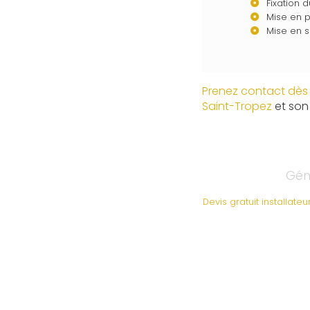
Fixation 
Mise en 
Mise en s
Prenez contact dès 
Saint-Tropez
et son
Géné
Devis gratuit installat