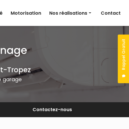
té
Motorisation
Nos réalisations
Contact
Climatisation
Électricité
Rappel Gratuit
Motorisation
nt-Tropez
de garage
Contactez-nous