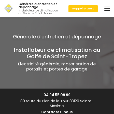
Aller
Générale d'entretien et
au
dépannage
Rappel Gratuit
Installateur de climatisation
contenu
au Golfe de Saint-Tropez
principal
Installateur de climatisation au
Golfe de Saint-Tropez
Électricité générale, motorisation de
portails et portes de garage
04 94 55 09 99
89 route du Plan de la Tour 83120 Sainte-
Maxime
Contactez-nous