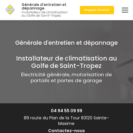
Aller
Générale d'entretien et
au
dépannage
Rappel Gratuit
Installateur de climatisation
contenu
au Golfe de Saint-Tropez
principal
Installateur de climatisation au
Golfe de Saint-Tropez
Électricité générale, motorisation de
portails et portes de garage
04 94 55 09 99
89 route du Plan de la Tour 83120 Sainte-
Maxime
Contactez-nous