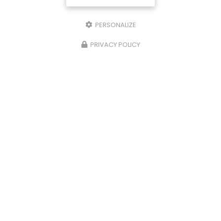
PERSONALIZE
PRIVACY POLICY
02/09/2024
on
Promotion sur les fournitures et p
pez
de climatisation réversible dans le
Golfe de Saint Tropez
le
La société Générale d'entretien et dépann
fiers
vous propose des
promotions sur les
fournitures et pose de climatisation révers
 le
dans le Golfe de Saint Tropez
. Votre
…
Toute l'actualité