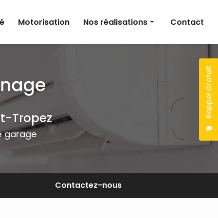
té
Motorisation
Nos réalisations
Contact
Climatisation
Électricité
Rappel Gratuit
Motorisation
nt-Tropez
de garage
Contactez-nous