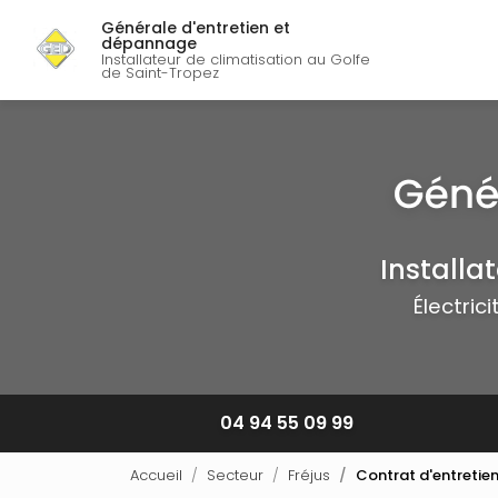
Navigation p
Aller
Générale d'entretien et
au
dépannage
contenu
Installateur de climatisation au Golfe
de Saint-Tropez
principal
Installa
Électric
04 94 55 09 99
Accueil
Secteur
Fréjus
Contrat d'entretien