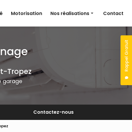
té
Motorisation
Nos réalisations
Contact
Climatisation
Électricité
Rappel Gratuit
Motorisation
nt-Tropez
de garage
Contactez-nous
ropez