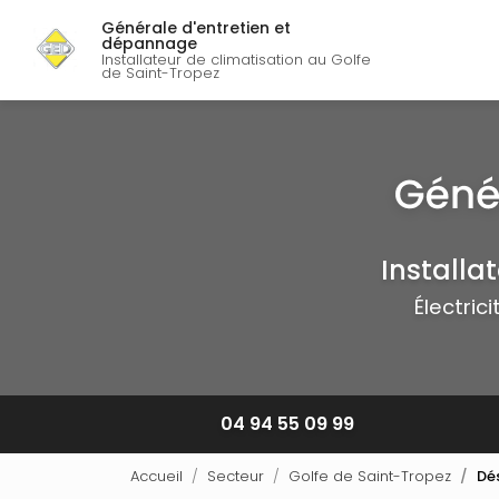
Navigation p
Aller
Générale d'entretien et
au
dépannage
contenu
Installateur de climatisation au Golfe
de Saint-Tropez
principal
Installa
Électric
04 94 55 09 99
Accueil
Secteur
Golfe de Saint-Tropez
Dé