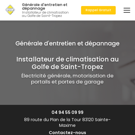
Aller
Générale d'entretien et
au
dépannage
Rappel Gratuit
Installateur de climatisation
contenu
au Golfe de Saint-Tropez
principal
Installateur de climatisation au
Golfe de Saint-Tropez
Électricité générale, motorisation de
portails et portes de garage
04 94 55 09 99
89 route du Plan de la Tour 83120 Sainte-
Maxime
Contactez-nous