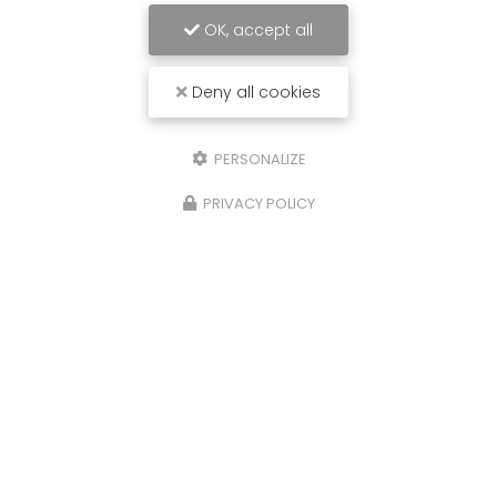
OK, accept all
Deny all cookies
PERSONALIZE
PRIVACY POLICY
02/09/2024
on
Promotion sur les fournitures et p
pez
de climatisation réversible dans le
Golfe de Saint Tropez
le