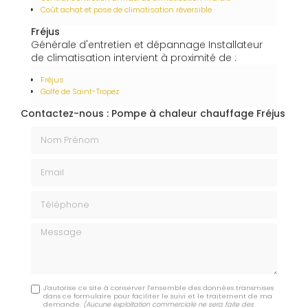
Coût achat et pose de climatisation réversible
Fréjus
Générale d'entretien et dépannage Installateur
de climatisation intervient à proximité de :
Fréjus
Golfe de Saint-Tropez
Contactez-nous : Pompe à chaleur chauffage Fréjus
Nom Prénom
Email
Téléphone
Message
J'autorise ce site à conserver l'ensemble des données transmises
dans ce formulaire pour faciliter le suivi et le traitement de ma
demande.
(Aucune exploitation commerciale ne sera faite des