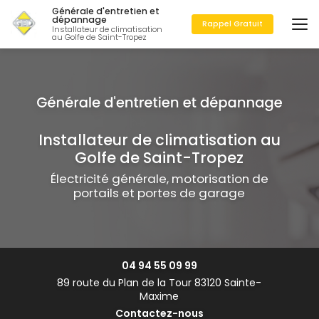
Aller
Générale d'entretien et
au
dépannage
Rappel Gratuit
Installateur de climatisation
contenu
au Golfe de Saint-Tropez
principal
Installateur de climatisation au
Golfe de Saint-Tropez
Électricité générale, motorisation de
portails et portes de garage
04 94 55 09 99
89 route du Plan de la Tour 83120 Sainte-
Maxime
Contactez-nous