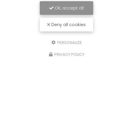
OK, accept all
Deny all cookies
PERSONALIZE
PRIVACY POLICY
02/09/2024
on
Promotion sur les fournitures et p
pez
de climatisation réversible dans le
Golfe de Saint Tropez
le