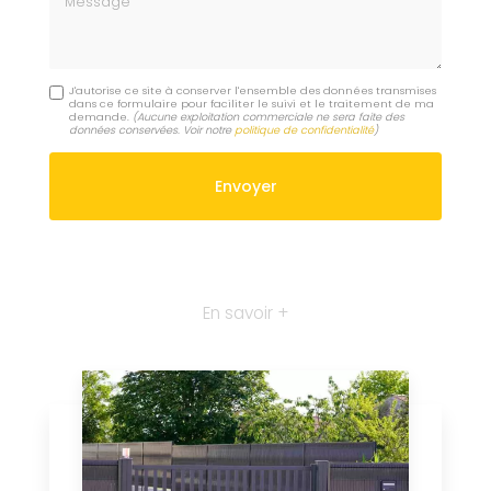
J'autorise ce site à conserver l'ensemble des données transmises
dans ce formulaire pour faciliter le suivi et le traitement de ma
demande.
(Aucune exploitation commerciale ne sera faite des
données conservées. Voir notre
politique de confidentialité
)
En savoir +