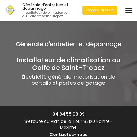
Aller
Générale d'entretien et
au
dépannage
Rappel Gratuit
Installateur de climatisation
contenu
au Golfe de Saint-Tropez
principal
Installateur de climatisation au
Golfe de Saint-Tropez
Électricité générale, motorisation de
portails et portes de garage
04 94 55 09 99
89 route du Plan de la Tour 83120 Sainte-
Maxime
Contactez-nous