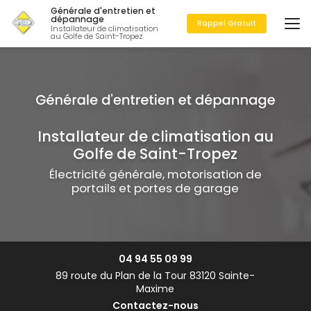
Aller
Générale d'entretien et
au
dépannage
Rappel Gratuit
Installateur de climatisation
contenu
au Golfe de Saint-Tropez
principal
Installateur de climatisation au
Golfe de Saint-Tropez
Électricité générale, motorisation de
portails et portes de garage
04 94 55 09 99
89 route du Plan de la Tour 83120 Sainte-
Maxime
Contactez-nous