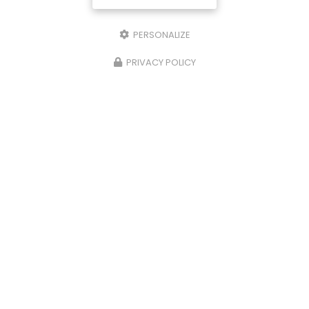
PERSONALIZE
PRIVACY POLICY
02/09/2024
Promotion sur les fournitures et po
ez
de climatisation réversible dans le
Golfe de Saint Tropez
La société Générale d'entretien et dépannag
ers
vous propose des
promotions sur les
fournitures et pose de climatisation réversib
e
dans le Golfe de Saint Tropez
. Votre
…
Toute l'actualité