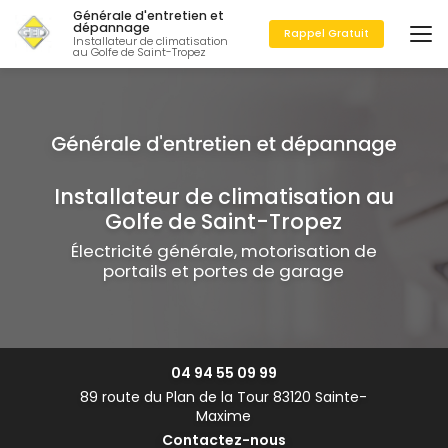
Aller
Générale d'entretien et
au
dépannage
Rappel Gratuit
Installateur de climatisation
contenu
au Golfe de Saint-Tropez
principal
Installateur de climatisation au
Golfe de Saint-Tropez
Électricité générale, motorisation de
portails et portes de garage
04 94 55 09 99
89 route du Plan de la Tour 83120 Sainte-
Maxime
Contactez-nous