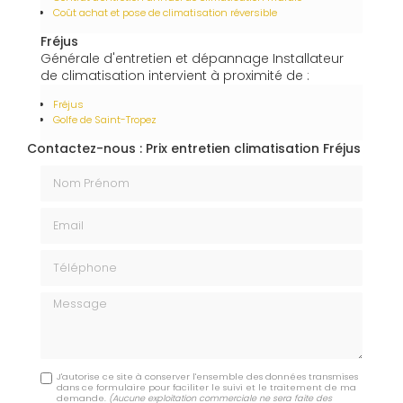
Coût achat et pose de climatisation réversible
Fréjus
Générale d'entretien et dépannage Installateur
de climatisation intervient à proximité de :
Fréjus
Golfe de Saint-Tropez
Contactez-nous : Prix entretien climatisation Fréjus
Nom Prénom
Email
Téléphone
Message
J'autorise ce site à conserver l'ensemble des données transmises
dans ce formulaire pour faciliter le suivi et le traitement de ma
demande.
(Aucune exploitation commerciale ne sera faite des