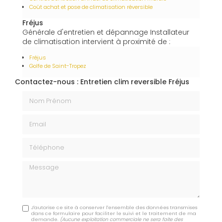
Coût achat et pose de climatisation réversible
Fréjus
Générale d'entretien et dépannage Installateur
de climatisation intervient à proximité de :
Fréjus
Golfe de Saint-Tropez
Contactez-nous : Entretien clim reversible Fréjus
Nom Prénom
Email
Téléphone
Message
J'autorise ce site à conserver l'ensemble des données transmises
dans ce formulaire pour faciliter le suivi et le traitement de ma
demande.
(Aucune exploitation commerciale ne sera faite des