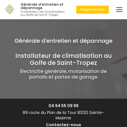
Aller
Générale d'entretien et
au
dépannage
Rappel Gratuit
Installateur de climatisation
contenu
au Golfe de Saint-Tropez
principal
Installateur de climatisation au
Golfe de Saint-Tropez
Électricité générale, motorisation de
portails et portes de garage
04 94 55 09 99
89 route du Plan de la Tour 83120 Sainte-
Maxime
Contactez-nous