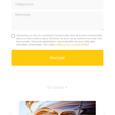
Téléphone
Message
J'autorise ce site à conserver l'ensemble des données transmises
dans ce formulaire pour faciliter le suivi et le traitement de ma
demande.
(Aucune exploitation commerciale ne sera faite des
données conservées. Voir notre
politique de confidentialité
)
En savoir +