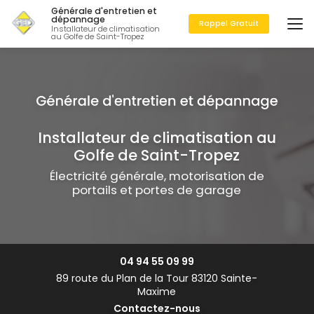
Aller
Générale d'entretien et
au
dépannage
Rappel Gratuit
Installateur de climatisation
contenu
au Golfe de Saint-Tropez
principal
Installateur de climatisation au
Golfe de Saint-Tropez
Électricité générale, motorisation de
portails et portes de garage
04 94 55 09 99
89 route du Plan de la Tour 83120 Sainte-
Maxime
Contactez-nous