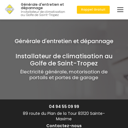
Aller
Générale d'entretien et
au
dépannage
Rappel Gratuit
Installateur de climatisation
contenu
au Golfe de Saint-Tropez
principal
Installateur de climatisation au
Golfe de Saint-Tropez
Électricité générale, motorisation de
portails et portes de garage
04 94 55 09 99
89 route du Plan de la Tour 83120 Sainte-
Maxime
Contactez-nous