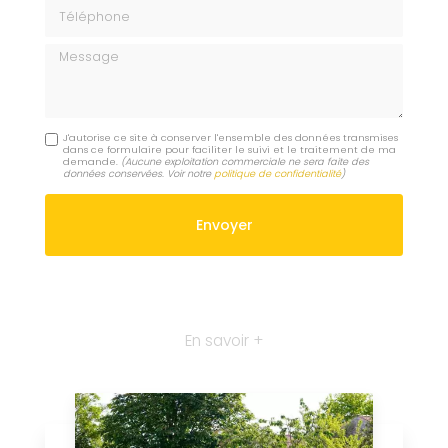
Téléphone
Message
J'autorise ce site à conserver l'ensemble des données transmises
dans ce formulaire pour faciliter le suivi et le traitement de ma
demande.
(Aucune exploitation commerciale ne sera faite des
données conservées. Voir notre
politique de confidentialité
)
En savoir +