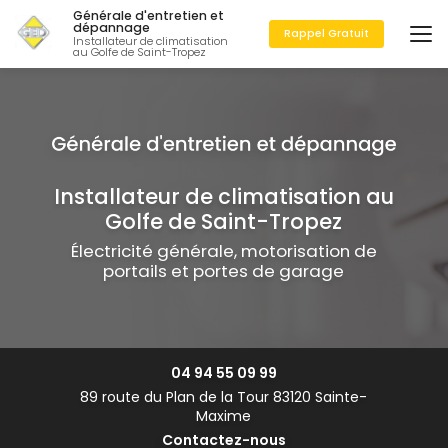
Aller
Générale d'entretien et
au
dépannage
Rappel Gratuit
Installateur de climatisation
contenu
au Golfe de Saint-Tropez
principal
Installateur de climatisation au
Golfe de Saint-Tropez
Électricité générale, motorisation de
portails et portes de garage
04 94 55 09 99
89 route du Plan de la Tour 83120 Sainte-
Maxime
Contactez-nous