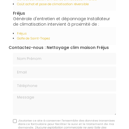
Coût achat et pose de climatisation réversible
Fréjus
Générale d'entretien et dépannage Installateur
de climatisation intervient à proximité de :
Fréjus
Golfe de Saint-Tropez
Contactez-nous : Nettoyage clim maison Fréjus
Nom Prénom
Email
Téléphone
Message
J'autorise ce site à conserver l'ensemble des données transmises
dans ce formulaire pour faciliter le suivi et le traitement de ma
demande.
(Aucune exploitation commerciale ne sera faite des