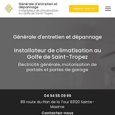
Aller
Générale d'entretien et
au
dépannage
Rappel Gratuit
Installateur de climatisation
contenu
au Golfe de Saint-Tropez
principal
Installateur de climatisation au
Golfe de Saint-Tropez
Électricité générale, motorisation de
portails et portes de garage
04 94 55 09 99
89 route du Plan de la Tour 83120 Sainte-
Maxime
Contactez-nous