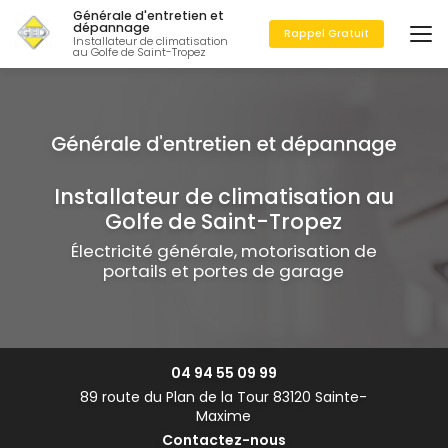
Aller
Générale d'entretien et
au
dépannage
Rappel Gratuit
Installateur de climatisation
contenu
au Golfe de Saint-Tropez
principal
Installateur de climatisation au
Golfe de Saint-Tropez
Électricité générale, motorisation de
portails et portes de garage
04 94 55 09 99
89 route du Plan de la Tour 83120 Sainte-
Maxime
Contactez-nous