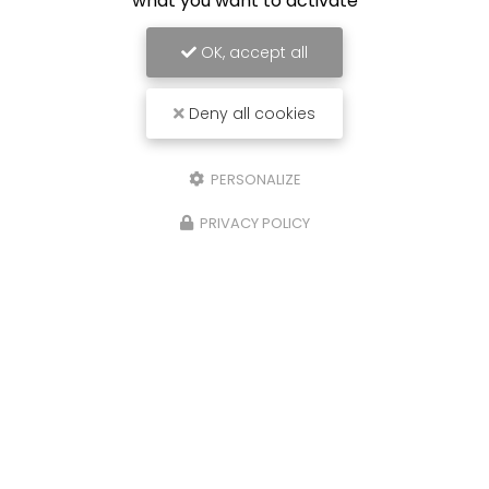
what you want to activate
OK, accept all
Deny all cookies
PERSONALIZE
PRIVACY POLICY
02/09/2024
tion
Promotion sur les fournitures et
ropez
de climatisation réversible dans 