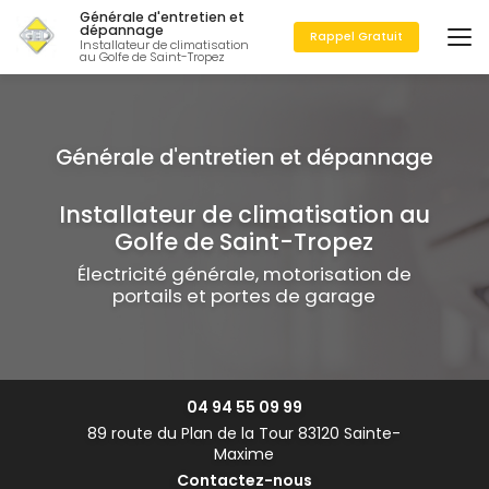
Aller
Générale d'entretien et
au
dépannage
Rappel Gratuit
Installateur de climatisation
contenu
au Golfe de Saint-Tropez
principal
Installateur de climatisation au
Golfe de Saint-Tropez
Électricité générale, motorisation de
portails et portes de garage
04 94 55 09 99
89 route du Plan de la Tour 83120 Sainte-
Maxime
Contactez-nous