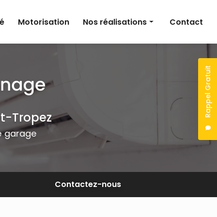
té
Motorisation
Nos réalisations
Contact
Climatisation
Électricité
Rappel Gratuit
Motorisation
nt-Tropez
de garage
Contactez-nous