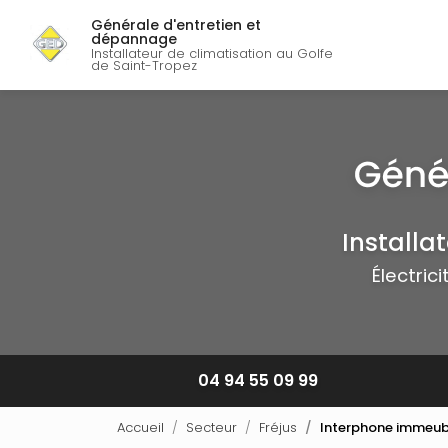
Navigation p
Aller
Générale d'entretien et
au
dépannage
contenu
Installateur de climatisation au Golfe
de Saint-Tropez
principal
Installa
Électric
04 94 55 09 99
Accueil
Secteur
Fréjus
Interphone immeuble