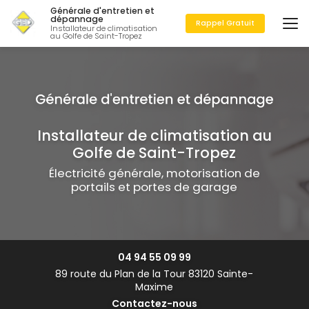
Aller
Générale d'entretien et
au
dépannage
Rappel Gratuit
Installateur de climatisation
contenu
au Golfe de Saint-Tropez
principal
Installateur de climatisation au
Golfe de Saint-Tropez
Électricité générale, motorisation de
portails et portes de garage
04 94 55 09 99
89 route du Plan de la Tour 83120 Sainte-
Maxime
Contactez-nous