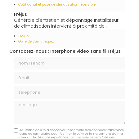
Coût achat et pose de climatisation réversible
Fréjus
Générale d'entretien et dépannage Installateur
de climatisation intervient à proximité de :
Fréjus
Golfe de Saint-Tropez
Contactez-nous : Interphone video sans fil Fréjus
Nom Prénom
Email
Téléphone
Message
J'autorise ce site à conserver l'ensemble des données transmises
dans ce formulaire pour faciliter le suivi et le traitement de ma
demande.
(Aucune exploitation commerciale ne sera faite des