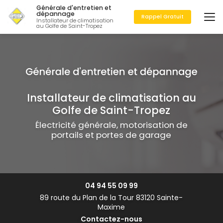
Aller
Générale d'entretien et
au
dépannage
Rappel Gratuit
Installateur de climatisation
contenu
au Golfe de Saint-Tropez
principal
Installateur de climatisation au
Golfe de Saint-Tropez
Électricité générale, motorisation de
portails et portes de garage
04 94 55 09 99
89 route du Plan de la Tour 83120 Sainte-
Maxime
Contactez-nous