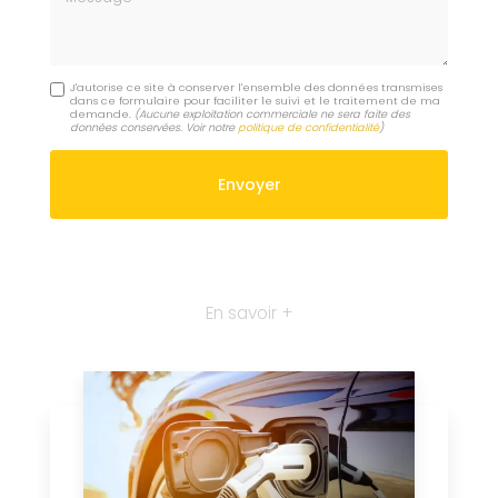
J'autorise ce site à conserver l'ensemble des données transmises
dans ce formulaire pour faciliter le suivi et le traitement de ma
demande.
(Aucune exploitation commerciale ne sera faite des
données conservées. Voir notre
politique de confidentialité
)
En savoir +