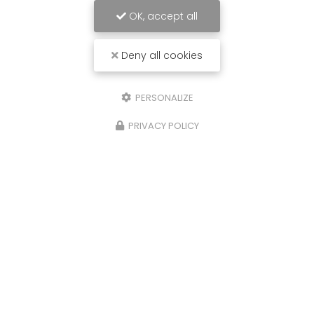
OK, accept all
Deny all cookies
PERSONALIZE
PRIVACY POLICY
02/09/2024
sation
Promotion sur les fournitures 
 Tropez
de climatisation réversible dan
Golfe de Saint Tropez
ainable